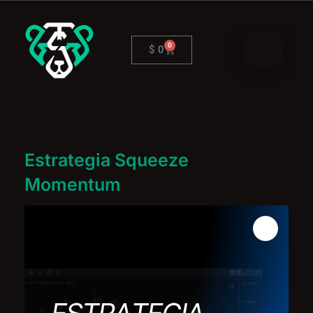
Ir
al
contenido
0
Cart
$
0
Estrategia Squeeze
Momentum