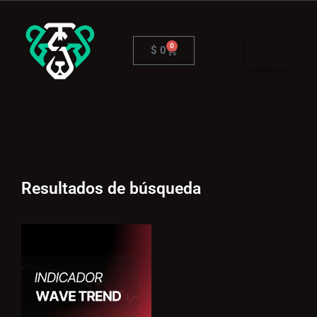
Ir
al
contenido
0
Cart
$
0
Resultados de búsqueda