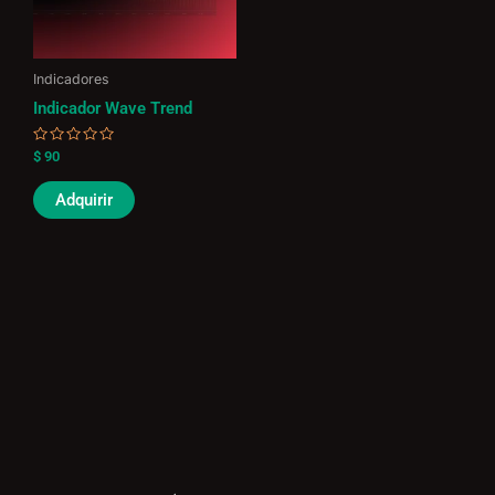
Indicadores
Indicador Wave Trend
Valorado
$
90
en
0
de
Adquirir
5