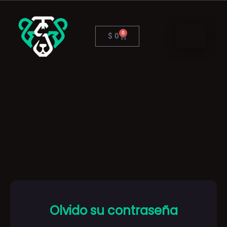
Ir
al
contenido
0
Cart
$
0
Olvido su contraseña